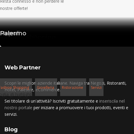
Resta connesso e non perdere le
nostre offerte!
Milano
Roma
Napoli
Palermo
Salute e Benessere
Ristorazione
Hotel e B&B
Fashion Shopping
Web Partner
Scopri le migliori aziende italiane. Naviga tra Negozi, Ristoranti,
Fashion Shopping
Gioielleria
Ristorazione
Servizi
Hotel, Palestre, eCommerce.
oglia gli highlights
Sei titolare di un'attività? Iscriviti gratuitamente e
inseriscila nel
nostro portale
per iniziare a promuovere i tuoi prodotti, eventi e
servizi.
Blog