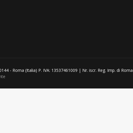
00144 - Roma (Italia) P. IVA: 13537461009 | Nr. iscr. Reg. Imp. di R
nte