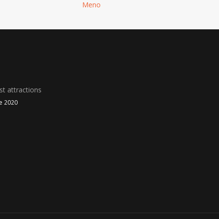
Meno
t attractions
le 2020